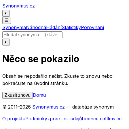
Přeskočit na obsah
Synonymus.cz
◐
☰
Synonyma
Náhodná
Hádání
Statistiky
Porovnání
Hledat slovo
◐
Něco se pokazilo
Obsah se nepodařilo načíst. Zkuste to znovu nebo
pokračujte na úvodní stránku.
Domů
Zkusit znovu
© 2011–
2026
Synonymus.cz
— databáze synonym
O projektu
Podmínky
zprac. os. údajů
Licence dat
llms.txt