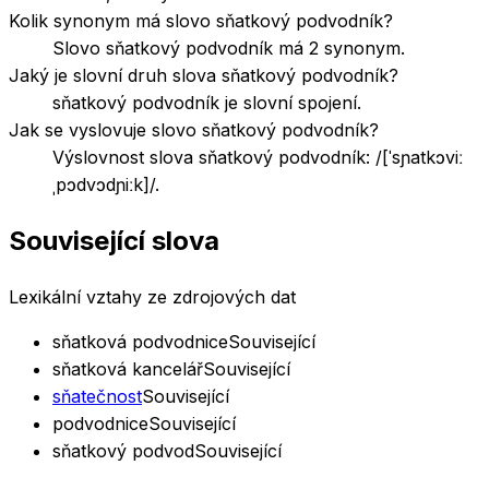
Kolik synonym má slovo sňatkový podvodník?
Slovo sňatkový podvodník má 2 synonym.
Jaký je slovní druh slova sňatkový podvodník?
sňatkový podvodník je slovní spojení.
Jak se vyslovuje slovo sňatkový podvodník?
Výslovnost slova sňatkový podvodník: /[ˈsɲatkɔviː
ˌpɔdvɔdɲiːk]/.
Související slova
Lexikální vztahy ze zdrojových dat
sňatková podvodnice
Související
sňatková kancelář
Související
sňatečnost
Související
podvodnice
Související
sňatkový podvod
Související