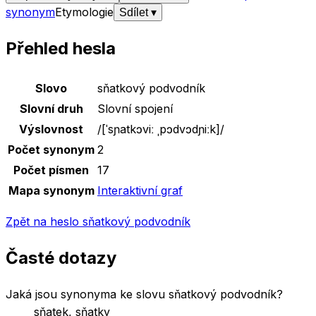
synonym
Etymologie
Sdílet
▾
Přehled hesla
Základní údaje o slově
sňatkový podvodník
Slovo
sňatkový podvodník
Slovní druh
Slovní spojení
Výslovnost
/
[ˈsɲatkɔviː ˌpɔdvɔdɲiːk]
/
Počet synonym
2
Počet písmen
17
Mapa synonym
Interaktivní graf
Zpět na heslo
sňatkový podvodník
Časté dotazy
Jaká jsou synonyma ke slovu sňatkový podvodník?
sňatek, sňatky