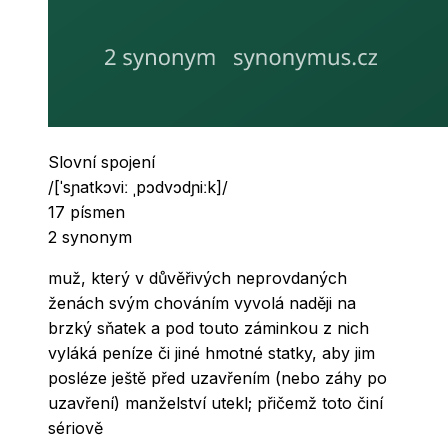
Slovní druh
Slovní spojení
Výslovnost
/
[ˈsɲatkɔviː ˌpɔdvɔdɲiːk]
/
Počet písmen
17
písmen
Počet synonym
2
synonym
muž, který v důvěřivých neprovdaných
ženách svým chováním vyvolá naději na
brzký sňatek a pod touto záminkou z nich
vyláká peníze či jiné hmotné statky, aby jim
posléze ještě před uzavřením (nebo záhy po
uzavření) manželství utekl; přičemž toto činí
sériově