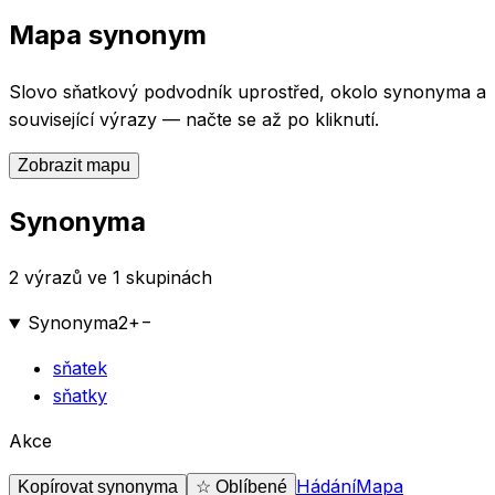
Mapa synonym
Slovo
sňatkový podvodník
uprostřed, okolo synonyma a
související výrazy — načte se až po kliknutí.
Zobrazit mapu
Synonyma
2 výrazů ve 1 skupinách
Synonyma
2
+
−
sňatek
sňatky
Akce
Hádání
Mapa
Kopírovat synonyma
☆ Oblíbené