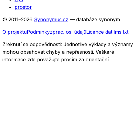
prostor
© 2011–
2026
Synonymus.cz
— databáze synonym
O projektu
Podmínky
zprac. os. údajů
Licence dat
llms.txt
Zřeknutí se odpovědnosti:
Jednotlivé výklady a významy
mohou obsahovat chyby a nepřesnosti. Veškeré
informace zde považujte prosím za orientační.