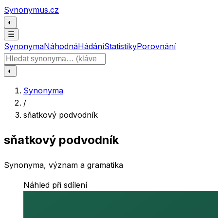
Přeskočit na obsah
Synonymus.cz
◐
☰
Synonyma
Náhodná
Hádání
Statistiky
Porovnání
Hledat slovo
◐
Synonyma
/
sňatkový podvodník
sňatkový podvodník
Synonyma, význam a gramatika
Náhled při sdílení