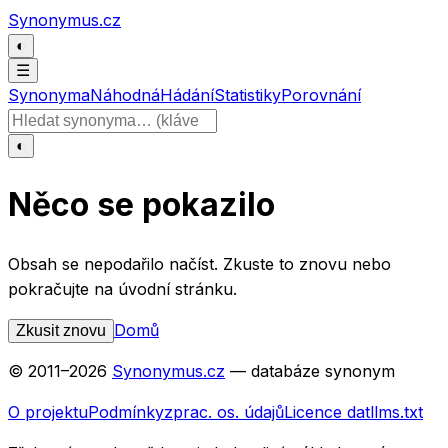
Přeskočit na obsah
Synonymus.cz
◐
☰
Synonyma
Náhodná
Hádání
Statistiky
Porovnání
Hledat slovo
◐
Něco se pokazilo
Obsah se nepodařilo načíst. Zkuste to znovu nebo
pokračujte na úvodní stránku.
Domů
Zkusit znovu
© 2011–
2026
Synonymus.cz
— databáze synonym
O projektu
Podmínky
zprac. os. údajů
Licence dat
llms.txt