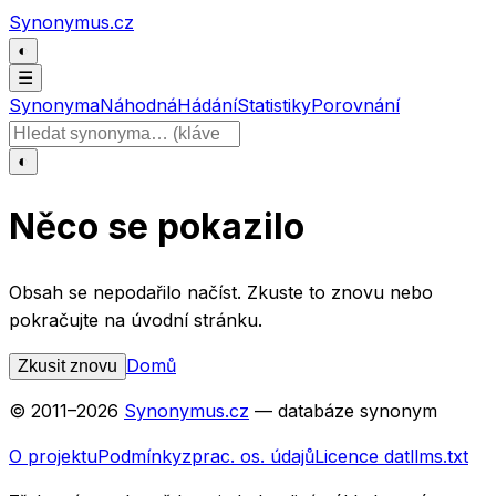
Přeskočit na obsah
Synonymus.cz
◐
☰
Synonyma
Náhodná
Hádání
Statistiky
Porovnání
Hledat slovo
◐
Něco se pokazilo
Obsah se nepodařilo načíst. Zkuste to znovu nebo
pokračujte na úvodní stránku.
Domů
Zkusit znovu
© 2011–
2026
Synonymus.cz
— databáze synonym
O projektu
Podmínky
zprac. os. údajů
Licence dat
llms.txt