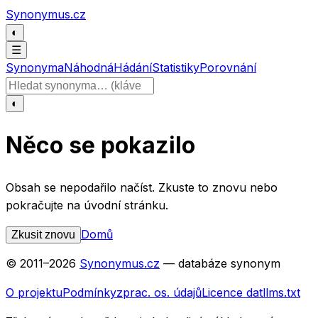
Přeskočit na obsah
Synonymus.cz
◐
☰
Synonyma
Náhodná
Hádání
Statistiky
Porovnání
Hledat slovo
◐
Něco se pokazilo
Obsah se nepodařilo načíst. Zkuste to znovu nebo
pokračujte na úvodní stránku.
Domů
Zkusit znovu
© 2011–
2026
Synonymus.cz
— databáze synonym
O projektu
Podmínky
zprac. os. údajů
Licence dat
llms.txt