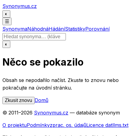
Přeskočit na obsah
Synonymus.cz
◐
☰
Synonyma
Náhodná
Hádání
Statistiky
Porovnání
Hledat slovo
◐
Něco se pokazilo
Obsah se nepodařilo načíst. Zkuste to znovu nebo
pokračujte na úvodní stránku.
Domů
Zkusit znovu
© 2011–
2026
Synonymus.cz
— databáze synonym
O projektu
Podmínky
zprac. os. údajů
Licence dat
llms.txt