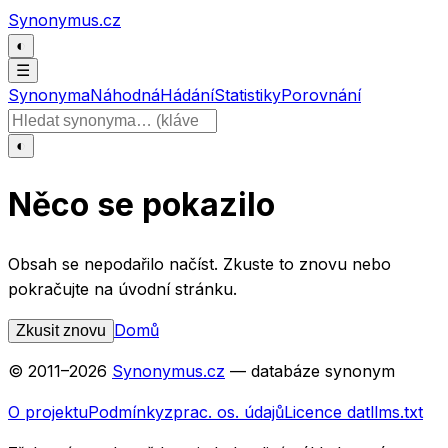
Přeskočit na obsah
Synonymus.cz
◐
☰
Synonyma
Náhodná
Hádání
Statistiky
Porovnání
Hledat slovo
◐
Něco se pokazilo
Obsah se nepodařilo načíst. Zkuste to znovu nebo
pokračujte na úvodní stránku.
Domů
Zkusit znovu
© 2011–
2026
Synonymus.cz
— databáze synonym
O projektu
Podmínky
zprac. os. údajů
Licence dat
llms.txt