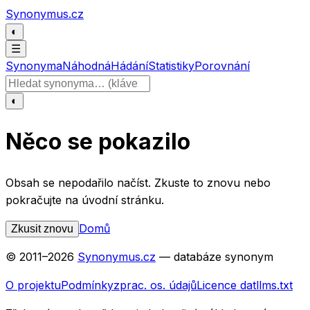
Přeskočit na obsah
Synonymus.cz
◐
☰
Synonyma
Náhodná
Hádání
Statistiky
Porovnání
Hledat slovo
◐
Něco se pokazilo
Obsah se nepodařilo načíst. Zkuste to znovu nebo
pokračujte na úvodní stránku.
Domů
Zkusit znovu
© 2011–
2026
Synonymus.cz
— databáze synonym
O projektu
Podmínky
zprac. os. údajů
Licence dat
llms.txt