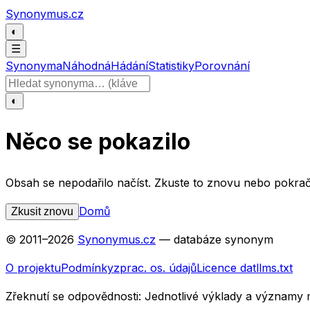
Přeskočit na obsah
Synonymus.cz
◐
☰
Synonyma
Náhodná
Hádání
Statistiky
Porovnání
Hledat slovo
◐
Něco se pokazilo
Obsah se nepodařilo načíst. Zkuste to znovu nebo pokrač
Domů
Zkusit znovu
© 2011–
2026
Synonymus.cz
— databáze synonym
O projektu
Podmínky
zprac. os. údajů
Licence dat
llms.txt
Zřeknutí se odpovědnosti:
Jednotlivé výklady a významy 