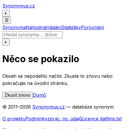
Přeskočit na obsah
Synonymus.cz
◐
☰
Synonyma
Náhodná
Hádání
Statistiky
Porovnání
Hledat slovo
◐
Něco se pokazilo
Obsah se nepodařilo načíst. Zkuste to znovu nebo
pokračujte na úvodní stránku.
Domů
Zkusit znovu
© 2011–
2026
Synonymus.cz
— databáze synonym
O projektu
Podmínky
zprac. os. údajů
Licence dat
llms.txt