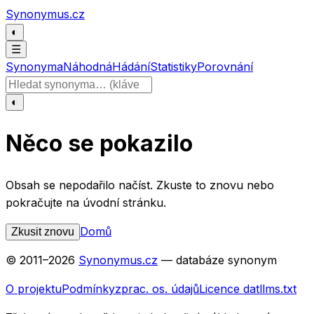
Přeskočit na obsah
Synonymus.cz
◐
☰
Synonyma
Náhodná
Hádání
Statistiky
Porovnání
Hledat slovo
◐
Něco se pokazilo
Obsah se nepodařilo načíst. Zkuste to znovu nebo
pokračujte na úvodní stránku.
Domů
Zkusit znovu
© 2011–
2026
Synonymus.cz
— databáze synonym
O projektu
Podmínky
zprac. os. údajů
Licence dat
llms.txt