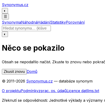
Přeskočit na obsah
Synonymus.cz
◐
☰
Synonyma
Náhodná
Hádání
Statistiky
Porovnání
Hledat slovo
◐
Něco se pokazilo
Obsah se nepodařilo načíst. Zkuste to znovu nebo pokrač
Domů
Zkusit znovu
© 2011–
2026
Synonymus.cz
— databáze synonym
O projektu
Podmínky
zprac. os. údajů
Licence dat
llms.txt
Zřeknutí se odpovědnosti:
Jednotlivé výklady a významy 