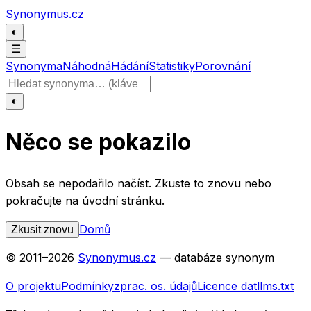
Přeskočit na obsah
Synonymus.cz
◐
☰
Synonyma
Náhodná
Hádání
Statistiky
Porovnání
Hledat slovo
◐
Něco se pokazilo
Obsah se nepodařilo načíst. Zkuste to znovu nebo
pokračujte na úvodní stránku.
Domů
Zkusit znovu
© 2011–
2026
Synonymus.cz
— databáze synonym
O projektu
Podmínky
zprac. os. údajů
Licence dat
llms.txt