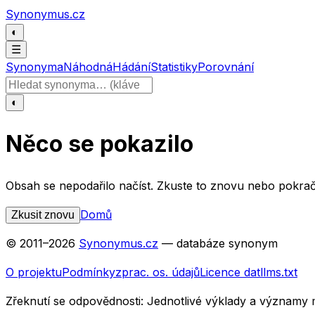
Přeskočit na obsah
Synonymus.cz
◐
☰
Synonyma
Náhodná
Hádání
Statistiky
Porovnání
Hledat slovo
◐
Něco se pokazilo
Obsah se nepodařilo načíst. Zkuste to znovu nebo pokrač
Domů
Zkusit znovu
© 2011–
2026
Synonymus.cz
— databáze synonym
O projektu
Podmínky
zprac. os. údajů
Licence dat
llms.txt
Zřeknutí se odpovědnosti:
Jednotlivé výklady a významy 