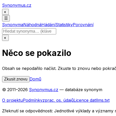
Přeskočit na obsah
Synonymus.cz
◐
☰
Synonyma
Náhodná
Hádání
Statistiky
Porovnání
Hledat slovo
◐
Něco se pokazilo
Obsah se nepodařilo načíst. Zkuste to znovu nebo pokrač
Domů
Zkusit znovu
© 2011–
2026
Synonymus.cz
— databáze synonym
O projektu
Podmínky
zprac. os. údajů
Licence dat
llms.txt
Zřeknutí se odpovědnosti:
Jednotlivé výklady a významy 