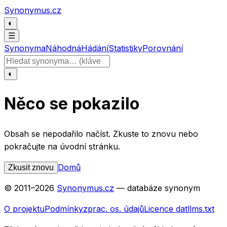
Přeskočit na obsah
Synonymus.cz
◐
☰
Synonyma
Náhodná
Hádání
Statistiky
Porovnání
Hledat slovo
◐
Něco se pokazilo
Obsah se nepodařilo načíst. Zkuste to znovu nebo
pokračujte na úvodní stránku.
Domů
Zkusit znovu
© 2011–
2026
Synonymus.cz
— databáze synonym
O projektu
Podmínky
zprac. os. údajů
Licence dat
llms.txt