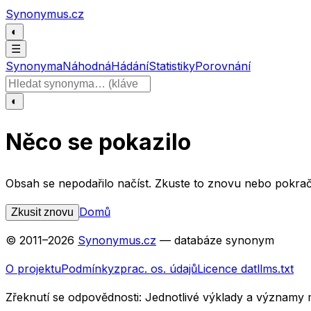
Přeskočit na obsah
Synonymus.cz
◐
☰
Synonyma
Náhodná
Hádání
Statistiky
Porovnání
Hledat slovo
◐
Něco se pokazilo
Obsah se nepodařilo načíst. Zkuste to znovu nebo pokrač
Domů
Zkusit znovu
© 2011–
2026
Synonymus.cz
— databáze synonym
O projektu
Podmínky
zprac. os. údajů
Licence dat
llms.txt
Zřeknutí se odpovědnosti:
Jednotlivé výklady a významy 