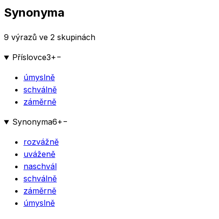
Synonyma
9 výrazů ve 2 skupinách
Příslovce
3
+
−
úmyslně
schválně
záměrně
Synonyma
6
+
−
rozvážně
uváženě
naschvál
schválně
záměrně
úmyslně