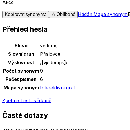
Akce
Hádání
Mapa synonym
Kopírovat synonyma
☆ Oblíbené
Přehled hesla
Základní údaje o slově
vědomě
Slovo
vědomě
Slovní druh
Příslovce
Výslovnost
/
[vjɛdɔmɲɛ]
/
Počet synonym
9
Počet písmen
6
Mapa synonym
Interaktivní graf
Zpět na heslo
vědomě
Časté dotazy