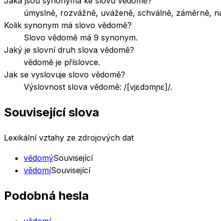
Jaká jsou synonyma ke slovu vědomě?
úmyslně, rozvážně, uváženě, schválně, záměrně, n
Kolik synonym má slovo vědomě?
Slovo vědomě má 9 synonym.
Jaký je slovní druh slova vědomě?
vědomě je příslovce.
Jak se vyslovuje slovo vědomě?
Výslovnost slova vědomě: /[vjɛdɔmɲɛ]/.
Související slova
Lexikální vztahy ze zdrojových dat
vědomý
Související
vědomí
Související
Podobná hesla
vědomí