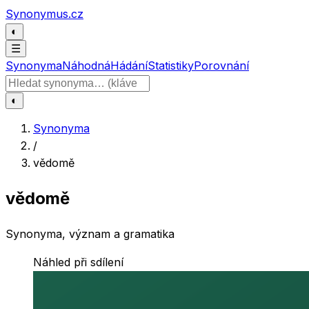
Přeskočit na obsah
Synonymus.cz
◐
☰
Synonyma
Náhodná
Hádání
Statistiky
Porovnání
Hledat slovo
◐
Synonyma
/
vědomě
vědomě
Synonyma, význam a gramatika
Náhled při sdílení