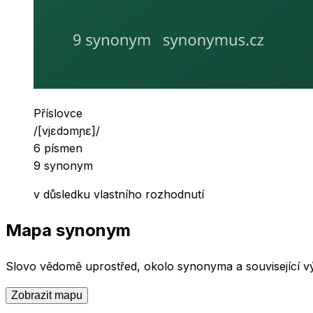
Slovní druh
Příslovce
Výslovnost
/
[vjɛdɔmɲɛ]
/
Počet písmen
6
písmen
Počet synonym
9
synonym
v důsledku vlastního rozhodnutí
Mapa synonym
Slovo
vědomě
uprostřed, okolo synonyma a související vý
Zobrazit mapu