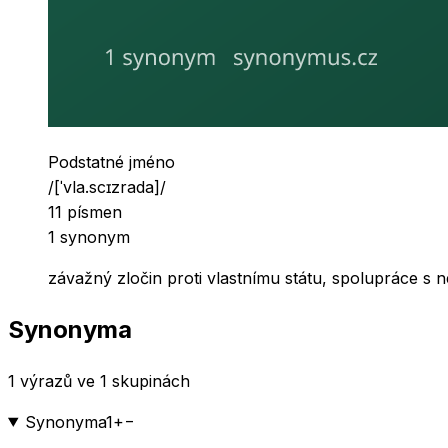
Slovní druh
Podstatné jméno
Výslovnost
/
[ˈvla.scɪzrada]
/
Počet písmen
11
písmen
Počet synonym
1
synonym
závažný zločin proti vlastnímu státu, spolupráce s n
Synonyma
1 výrazů ve 1 skupinách
Synonyma
1
+
−