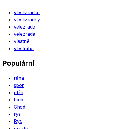
vlastizrádce
vlastizrádný
velezrada
velezráda
vlastně
vlastního
Populární
rána
spor
plán
třída
Chod
rys
Rys
prostor