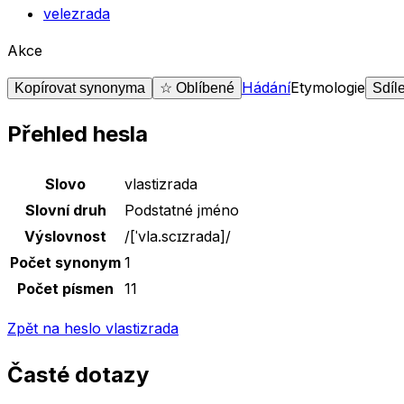
velezrada
Akce
Hádání
Etymologie
Kopírovat synonyma
☆ Oblíbené
Sdíl
Přehled hesla
Základní údaje o slově
vlastizrada
Slovo
vlastizrada
Slovní druh
Podstatné jméno
Výslovnost
/
[ˈvla.scɪzrada]
/
Počet synonym
1
Počet písmen
11
Zpět na heslo
vlastizrada
Časté dotazy