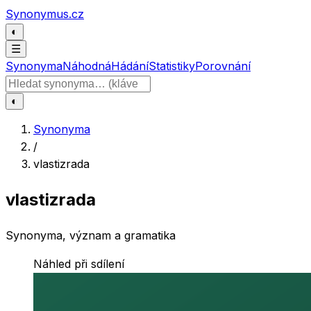
Přeskočit na obsah
Synonymus.cz
◐
☰
Synonyma
Náhodná
Hádání
Statistiky
Porovnání
Hledat slovo
◐
Synonyma
/
vlastizrada
vlastizrada
Synonyma, význam a gramatika
Náhled při sdílení