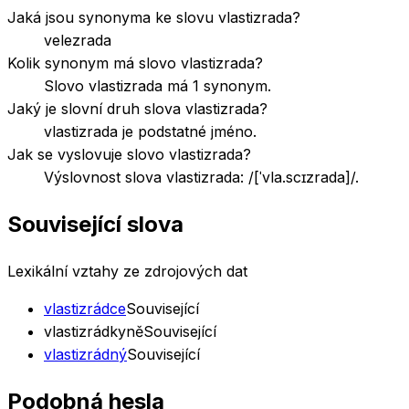
Jaká jsou synonyma ke slovu vlastizrada?
velezrada
Kolik synonym má slovo vlastizrada?
Slovo vlastizrada má 1 synonym.
Jaký je slovní druh slova vlastizrada?
vlastizrada je podstatné jméno.
Jak se vyslovuje slovo vlastizrada?
Výslovnost slova vlastizrada: /[ˈvla.scɪzrada]/.
Související slova
Lexikální vztahy ze zdrojových dat
vlastizrádce
Související
vlastizrádkyně
Související
vlastizrádný
Související
Podobná hesla