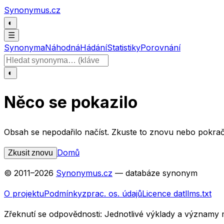
Přeskočit na obsah
Synonymus.cz
◐
☰
Synonyma
Náhodná
Hádání
Statistiky
Porovnání
Hledat slovo
◐
Něco se pokazilo
Obsah se nepodařilo načíst. Zkuste to znovu nebo pokrač
Domů
Zkusit znovu
© 2011–
2026
Synonymus.cz
— databáze synonym
O projektu
Podmínky
zprac. os. údajů
Licence dat
llms.txt
Zřeknutí se odpovědnosti:
Jednotlivé výklady a významy 