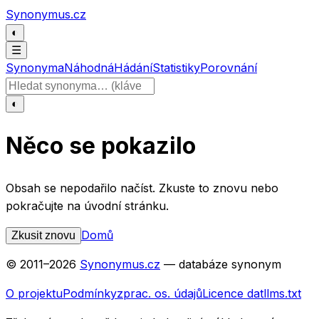
Přeskočit na obsah
Synonymus.cz
◐
☰
Synonyma
Náhodná
Hádání
Statistiky
Porovnání
Hledat slovo
◐
Něco se pokazilo
Obsah se nepodařilo načíst. Zkuste to znovu nebo
pokračujte na úvodní stránku.
Domů
Zkusit znovu
© 2011–
2026
Synonymus.cz
— databáze synonym
O projektu
Podmínky
zprac. os. údajů
Licence dat
llms.txt