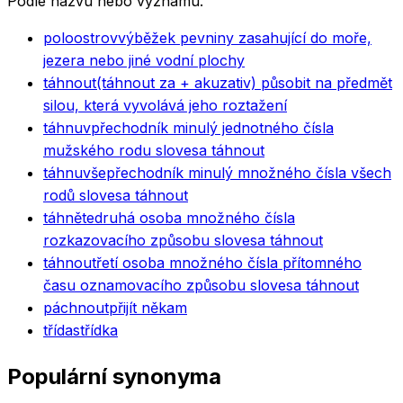
Podle názvu nebo významu.
poloostrov
výběžek pevniny zasahující do moře,
jezera nebo jiné vodní plochy
táhnout
(táhnout za + akuzativ) působit na předmět
silou, která vyvolává jeho roztažení
táhnuv
přechodník minulý jednotného čísla
mužského rodu slovesa táhnout
táhnuvše
přechodník minulý množného čísla všech
rodů slovesa táhnout
táhněte
druhá osoba množného čísla
rozkazovacího způsobu slovesa táhnout
táhnou
třetí osoba množného čísla přítomného
času oznamovacího způsobu slovesa táhnout
páchnout
přijít někam
třída
střídka
Populární synonyma