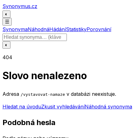
Přeskočit na obsah
Synonymus.cz
◐
☰
Synonyma
Náhodná
Hádání
Statistiky
Porovnání
Hledat slovo
◐
404
Slovo nenalezeno
Adresa
v databázi neexistuje.
/vystavovat-namaze
Hledat na úvodu
Zkusit vyhledávání
Náhodná synonyma
Podobná hesla