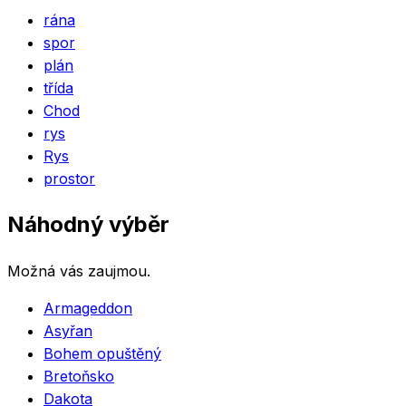
rána
spor
plán
třída
Chod
rys
Rys
prostor
Náhodný výběr
Možná vás zaujmou.
Armageddon
Asyřan
Bohem opuštěný
Bretoňsko
Dakota