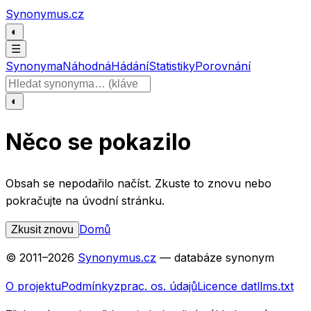
Přeskočit na obsah
Synonymus.cz
◐
☰
Synonyma
Náhodná
Hádání
Statistiky
Porovnání
Hledat slovo
◐
Něco se pokazilo
Obsah se nepodařilo načíst. Zkuste to znovu nebo
pokračujte na úvodní stránku.
Domů
Zkusit znovu
© 2011–
2026
Synonymus.cz
— databáze synonym
O projektu
Podmínky
zprac. os. údajů
Licence dat
llms.txt