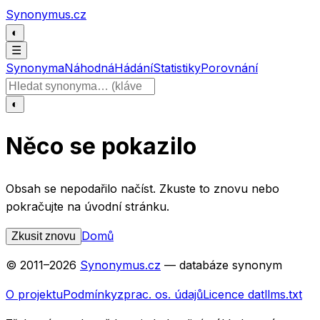
Přeskočit na obsah
Synonymus.cz
◐
☰
Synonyma
Náhodná
Hádání
Statistiky
Porovnání
Hledat slovo
◐
Něco se pokazilo
Obsah se nepodařilo načíst. Zkuste to znovu nebo
pokračujte na úvodní stránku.
Domů
Zkusit znovu
© 2011–
2026
Synonymus.cz
— databáze synonym
O projektu
Podmínky
zprac. os. údajů
Licence dat
llms.txt