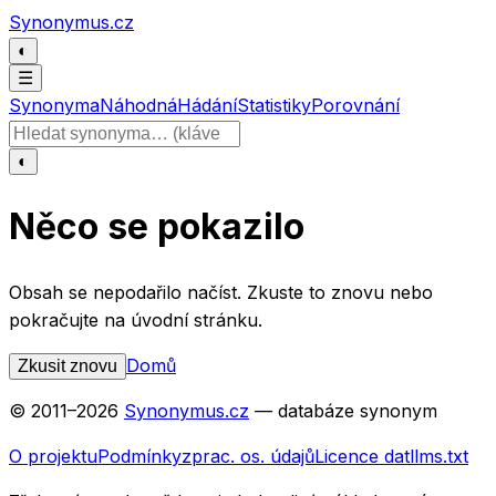
Přeskočit na obsah
Synonymus.cz
◐
☰
Synonyma
Náhodná
Hádání
Statistiky
Porovnání
Hledat slovo
◐
Něco se pokazilo
Obsah se nepodařilo načíst. Zkuste to znovu nebo
pokračujte na úvodní stránku.
Domů
Zkusit znovu
© 2011–
2026
Synonymus.cz
— databáze synonym
O projektu
Podmínky
zprac. os. údajů
Licence dat
llms.txt