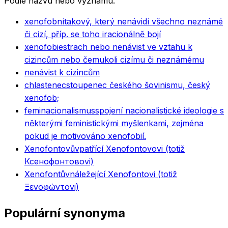
Podle názvu nebo významu.
xenofobní
takový, který nenávidí všechno neznámé
či cizí, příp. se toho iracionálně bojí
xenofobie
strach nebo nenávist ve vztahu k
cizincům nebo čemukoli cizímu či neznámému
nenávist k cizincům
chlastenec
stoupenec českého šovinismu, český
xenofob;
feminacionalismus
spojení nacionalistické ideologie s
některými feministickými myšlenkami, zejména
pokud je motivováno xenofobií.
Xenofontovův
patřící Xenofontovovi (totiž
Ксенофонтовovi)
Xenofontův
náležející Xenofontovi (totiž
Ξενοφώντovi)
Populární synonyma