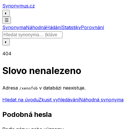
Přeskočit na obsah
Synonymus.cz
◐
☰
Synonyma
Náhodná
Hádání
Statistiky
Porovnání
Hledat slovo
◐
404
Slovo nenalezeno
Adresa
v databázi neexistuje.
/xenofob
Hledat na úvodu
Zkusit vyhledávání
Náhodná synonyma
Podobná hesla