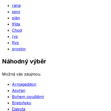
rána
spor
plán
třída
Chod
rys
Rys
prostor
Náhodný výběr
Možná vás zaujmou.
Armageddon
Asyřan
Bohem opuštěný
Bretoňsko
Dakota