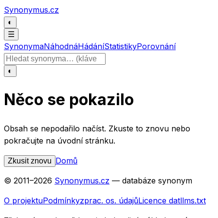
Přeskočit na obsah
Synonymus.cz
◐
☰
Synonyma
Náhodná
Hádání
Statistiky
Porovnání
Hledat slovo
◐
Něco se pokazilo
Obsah se nepodařilo načíst. Zkuste to znovu nebo
pokračujte na úvodní stránku.
Domů
Zkusit znovu
© 2011–
2026
Synonymus.cz
— databáze synonym
O projektu
Podmínky
zprac. os. údajů
Licence dat
llms.txt