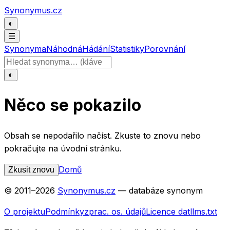
Přeskočit na obsah
Synonymus.cz
◐
☰
Synonyma
Náhodná
Hádání
Statistiky
Porovnání
Hledat slovo
◐
Něco se pokazilo
Obsah se nepodařilo načíst. Zkuste to znovu nebo
pokračujte na úvodní stránku.
Domů
Zkusit znovu
© 2011–
2026
Synonymus.cz
— databáze synonym
O projektu
Podmínky
zprac. os. údajů
Licence dat
llms.txt