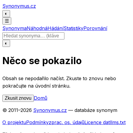
Přeskočit na obsah
Synonymus.cz
◐
☰
Synonyma
Náhodná
Hádání
Statistiky
Porovnání
Hledat slovo
◐
Něco se pokazilo
Obsah se nepodařilo načíst. Zkuste to znovu nebo
pokračujte na úvodní stránku.
Domů
Zkusit znovu
© 2011–
2026
Synonymus.cz
— databáze synonym
O projektu
Podmínky
zprac. os. údajů
Licence dat
llms.txt