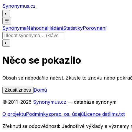
Přeskočit na obsah
Synonymus.cz
◐
☰
Synonyma
Náhodná
Hádání
Statistiky
Porovnání
Hledat slovo
◐
Něco se pokazilo
Obsah se nepodařilo načíst. Zkuste to znovu nebo pokrač
Domů
Zkusit znovu
© 2011–
2026
Synonymus.cz
— databáze synonym
O projektu
Podmínky
zprac. os. údajů
Licence dat
llms.txt
Zřeknutí se odpovědnosti:
Jednotlivé výklady a významy 