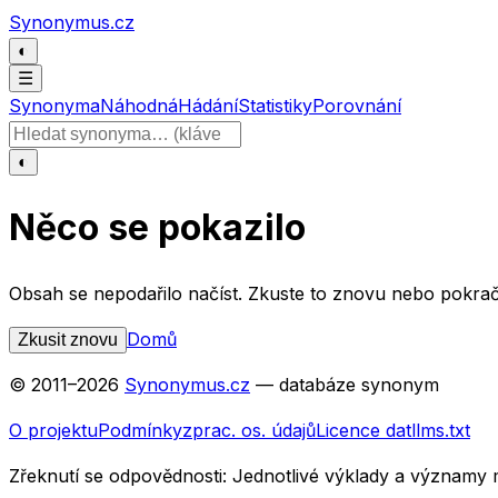
Přeskočit na obsah
Synonymus.cz
◐
☰
Synonyma
Náhodná
Hádání
Statistiky
Porovnání
Hledat slovo
◐
Něco se pokazilo
Obsah se nepodařilo načíst. Zkuste to znovu nebo pokrač
Domů
Zkusit znovu
© 2011–
2026
Synonymus.cz
— databáze synonym
O projektu
Podmínky
zprac. os. údajů
Licence dat
llms.txt
Zřeknutí se odpovědnosti:
Jednotlivé výklady a významy 