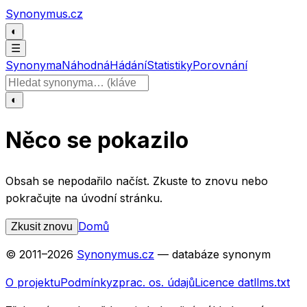
Přeskočit na obsah
Synonymus.cz
◐
☰
Synonyma
Náhodná
Hádání
Statistiky
Porovnání
Hledat slovo
◐
Něco se pokazilo
Obsah se nepodařilo načíst. Zkuste to znovu nebo
pokračujte na úvodní stránku.
Domů
Zkusit znovu
© 2011–
2026
Synonymus.cz
— databáze synonym
O projektu
Podmínky
zprac. os. údajů
Licence dat
llms.txt