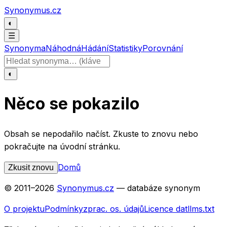
Přeskočit na obsah
Synonymus.cz
◐
☰
Synonyma
Náhodná
Hádání
Statistiky
Porovnání
Hledat slovo
◐
Něco se pokazilo
Obsah se nepodařilo načíst. Zkuste to znovu nebo
pokračujte na úvodní stránku.
Domů
Zkusit znovu
© 2011–
2026
Synonymus.cz
— databáze synonym
O projektu
Podmínky
zprac. os. údajů
Licence dat
llms.txt