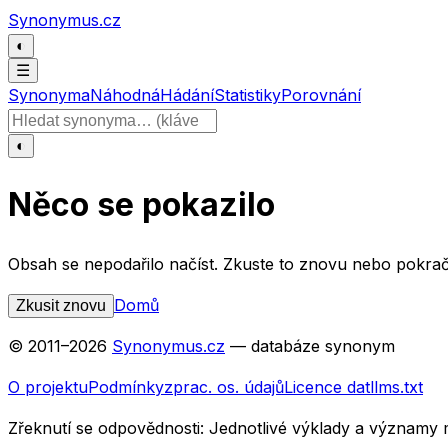
Přeskočit na obsah
Synonymus.cz
◐
☰
Synonyma
Náhodná
Hádání
Statistiky
Porovnání
Hledat slovo
◐
Něco se pokazilo
Obsah se nepodařilo načíst. Zkuste to znovu nebo pokrač
Domů
Zkusit znovu
© 2011–
2026
Synonymus.cz
— databáze synonym
O projektu
Podmínky
zprac. os. údajů
Licence dat
llms.txt
Zřeknutí se odpovědnosti:
Jednotlivé výklady a významy 