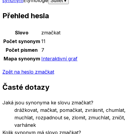
synonym
Etymologie
Sdílet
▾
Přehled hesla
Základní údaje o slově
zmačkat
Slovo
zmačkat
Počet synonym
11
Počet písmen
7
Mapa synonym
Interaktivní graf
Zpět na heslo
zmačkat
Časté dotazy
Jaká jsou synonyma ke slovu zmačkat?
drážkovat, mačkat, pomačkat, zvrásnit, chumlat,
muchlat, rozpadnout se, zlomit, zmuchlat, zničit,
varhánek
Kolik synonym má slovo zmačkat?