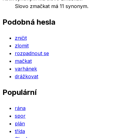
Slovo zmačkat má 11 synonym.
Podobná hesla
zničit
zlomit
rozpadnout se
mačkat
varhánek
drážkovat
Populární
rána
spor
plán
třída