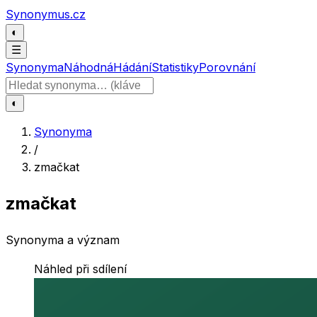
Přeskočit na obsah
Synonymus.cz
◐
☰
Synonyma
Náhodná
Hádání
Statistiky
Porovnání
Hledat slovo
◐
Synonyma
/
zmačkat
zmačkat
Synonyma a význam
Náhled při sdílení