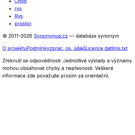
Chod
rys
Rys
prostor
© 2011–
2026
Synonymus.cz
— databáze synonym
O projektu
Podmínky
zprac. os. údajů
Licence dat
llms.txt
Zřeknutí se odpovědnosti:
Jednotlivé výklady a významy
mohou obsahovat chyby a nepřesnosti. Veškeré
informace zde považujte prosím za orientační.