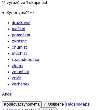
11 výrazů ve 1 skupinách
Synonyma
11
+
−
drážkovat
mačkat
pomačkat
zvrásnit
chumlat
muchlat
rozpadnout se
zlomit
zmuchlat
zničit
varhánek
Akce
Hádání
Mapa
Kopírovat synonyma
☆ Oblíbené