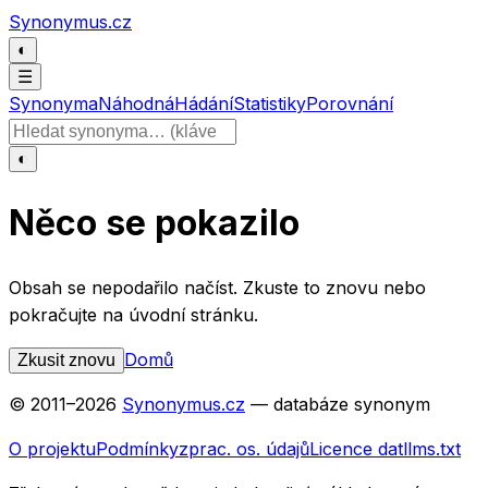
Přeskočit na obsah
Synonymus.cz
◐
☰
Synonyma
Náhodná
Hádání
Statistiky
Porovnání
Hledat slovo
◐
Něco se pokazilo
Obsah se nepodařilo načíst. Zkuste to znovu nebo
pokračujte na úvodní stránku.
Domů
Zkusit znovu
© 2011–
2026
Synonymus.cz
— databáze synonym
O projektu
Podmínky
zprac. os. údajů
Licence dat
llms.txt