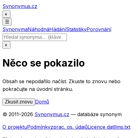
Přeskočit na obsah
Synonymus.cz
◐
☰
Synonyma
Náhodná
Hádání
Statistiky
Porovnání
Hledat slovo
◐
Něco se pokazilo
Obsah se nepodařilo načíst. Zkuste to znovu nebo
pokračujte na úvodní stránku.
Domů
Zkusit znovu
© 2011–
2026
Synonymus.cz
— databáze synonym
O projektu
Podmínky
zprac. os. údajů
Licence dat
llms.txt