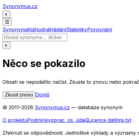
Přeskočit na obsah
Synonymus.cz
◐
☰
Synonyma
Náhodná
Hádání
Statistiky
Porovnání
Hledat slovo
◐
Něco se pokazilo
Obsah se nepodařilo načíst. Zkuste to znovu nebo pokrač
Domů
Zkusit znovu
© 2011–
2026
Synonymus.cz
— databáze synonym
O projektu
Podmínky
zprac. os. údajů
Licence dat
llms.txt
Zřeknutí se odpovědnosti:
Jednotlivé výklady a významy 