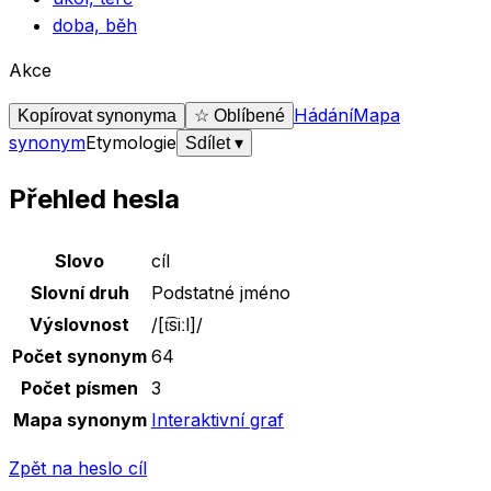
doba, běh
Akce
Hádání
Mapa
Kopírovat synonyma
☆ Oblíbené
synonym
Etymologie
Sdílet
▾
Přehled hesla
Základní údaje o slově
cíl
Slovo
cíl
Slovní druh
Podstatné jméno
Výslovnost
/
[t͡siːl]
/
Počet synonym
64
Počet písmen
3
Mapa synonym
Interaktivní graf
Zpět na heslo
cíl