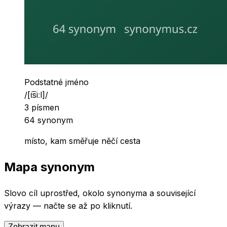
Slovní druh
Podstatné jméno
Výslovnost
/
[t͡siːl]
/
Počet písmen
3
písmen
Počet synonym
64
synonym
místo, kam směřuje něčí cesta
Mapa synonym
Slovo
cíl
uprostřed, okolo synonyma a související
výrazy — načte se až po kliknutí.
Zobrazit mapu