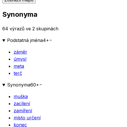
Synonyma
64 výrazů ve 2 skupinách
Podstatná jména
4
+
−
záměr
úmysl
meta
terč
Synonyma
60
+
−
muška
zacílení
zamíření
místo určení
konec