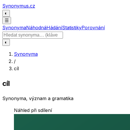
Přeskočit na obsah
Synonymus.cz
◐
☰
Synonyma
Náhodná
Hádání
Statistiky
Porovnání
Hledat slovo
◐
Synonyma
/
cíl
cíl
Synonyma, význam a gramatika
Náhled při sdílení