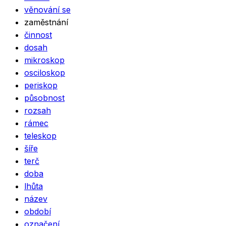
věnování se
zaměstnání
činnost
dosah
mikroskop
osciloskop
periskop
působnost
rozsah
rámec
teleskop
šíře
terč
doba
lhůta
název
období
označení