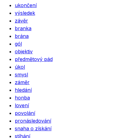
ukončení
výsledek
závěr
branka
brána
gól
objektiv
předmětový pád
úkol
smysl
záměr
hledání
honba
lovení
povolání
pronásledování
snaha o získání
stíhání