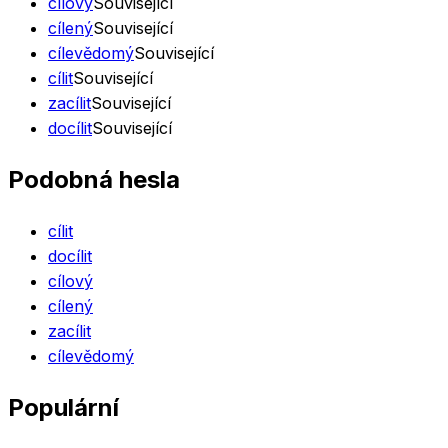
cílový
Související
cílený
Související
cílevědomý
Související
cílit
Související
zacílit
Související
docílit
Související
Podobná hesla
cílit
docílit
cílový
cílený
zacílit
cílevědomý
Populární