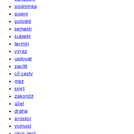
podmínka
pojem
pololetí
semestr
subjekt
termín
výraz
usilovat
zacílit
cíl cesty
mez
smrt
zakončit
účel
dráha
prostor
volnost
úkol, terč