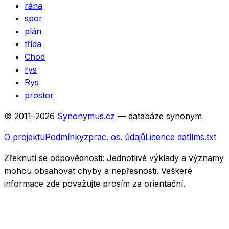
rána
spor
plán
třída
Chod
rys
Rys
prostor
© 2011–
2026
Synonymus.cz
— databáze synonym
O projektu
Podmínky
zprac. os. údajů
Licence dat
llms.txt
Zřeknutí se odpovědnosti:
Jednotlivé výklady a významy
mohou obsahovat chyby a nepřesnosti. Veškeré
informace zde považujte prosím za orientační.