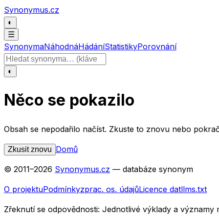
Přeskočit na obsah
Synonymus.cz
◐
☰
Synonyma
Náhodná
Hádání
Statistiky
Porovnání
Hledat slovo
◐
Něco se pokazilo
Obsah se nepodařilo načíst. Zkuste to znovu nebo pokrač
Domů
Zkusit znovu
© 2011–
2026
Synonymus.cz
— databáze synonym
O projektu
Podmínky
zprac. os. údajů
Licence dat
llms.txt
Zřeknutí se odpovědnosti:
Jednotlivé výklady a významy 