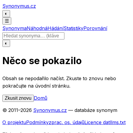
Přeskočit na obsah
Synonymus.cz
◐
☰
Synonyma
Náhodná
Hádání
Statistiky
Porovnání
Hledat slovo
◐
Něco se pokazilo
Obsah se nepodařilo načíst. Zkuste to znovu nebo
pokračujte na úvodní stránku.
Domů
Zkusit znovu
© 2011–
2026
Synonymus.cz
— databáze synonym
O projektu
Podmínky
zprac. os. údajů
Licence dat
llms.txt