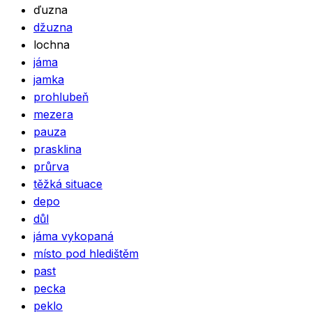
ďuzna
džuzna
lochna
jáma
jamka
prohlubeň
mezera
pauza
prasklina
průrva
těžká situace
depo
důl
jáma vykopaná
místo pod hledištěm
past
pecka
peklo