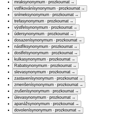
mrak
synonymum
· prozkoumat →
vstřikování
synonymum
· prozkoumat →
snímek
synonymum
· prozkoumat →
trefa
synonymum
· prozkoumat →
výstřel
synonymum
· prozkoumat →
úder
synonymum
· prozkoumat →
dosazení
synonymum
· prozkoumat →
nástřik
synonymum
· prozkoumat →
dostřel
synonymum
· prozkoumat →
kulka
synonymum
· prozkoumat →
Rabat
synonymum
· prozkoumat →
sleva
synonymum
· prozkoumat →
zastavení
synonymum
· prozkoumat →
zmenšení
synonymum
· prozkoumat →
zrušení
synonymum
· prozkoumat →
úleva
synonymum
· prozkoumat →
apanáž
synonymum
· prozkoumat →
dovolení
synonymum
· prozkoumat →