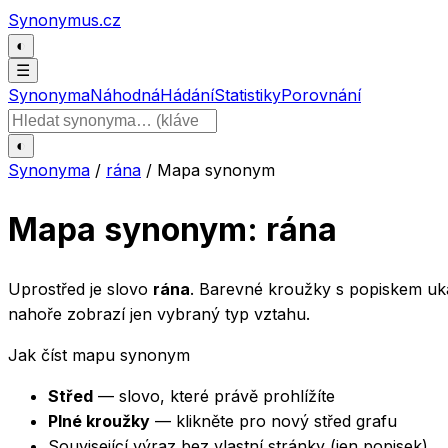
Přeskočit na obsah
Synonymus.cz
◐
☰
Synonyma
Náhodná
Hádání
Statistiky
Porovnání
Hledat slovo
◐
Synonyma
/
rána
/
Mapa synonym
Mapa synonym:
rána
Uprostřed je slovo
rána
. Barevné kroužky s popiskem uka
nahoře zobrazí jen vybraný typ vztahu.
Jak číst mapu synonym
Střed
— slovo, které právě prohlížíte
Plné kroužky
— klikněte pro nový střed grafu
Související výraz bez vlastní stránky (jen popisek)