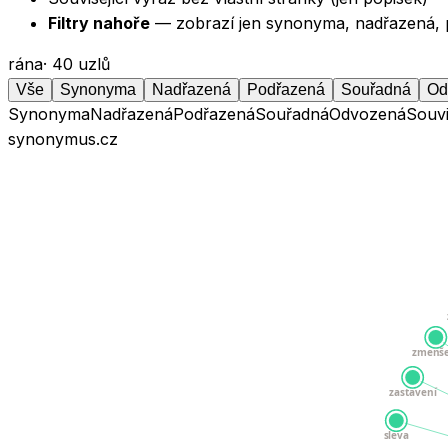
Filtry nahoře
— zobrazí jen synonyma, nadřazená,
rána
·
40
uzlů
Vše
Synonyma
Nadřazená
Podřazená
Souřadná
Od
Synonyma
Nadřazená
Podřazená
Souřadná
Odvozená
Souvi
synonymus.cz