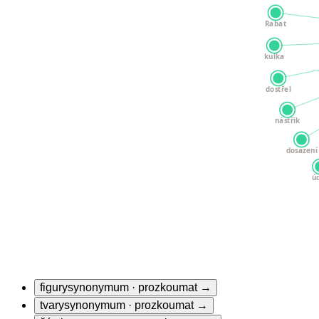
figury
synonymum
· prozkoumat →
tvary
synonymum
· prozkoumat →