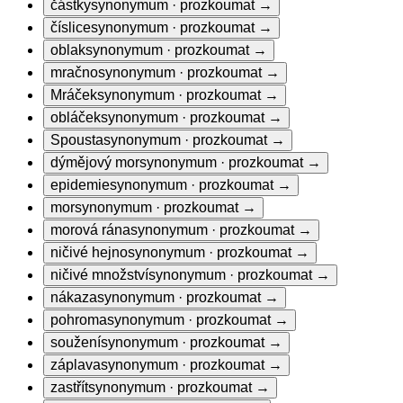
částky
synonymum
· prozkoumat →
číslice
synonymum
· prozkoumat →
oblak
synonymum
· prozkoumat →
mračno
synonymum
· prozkoumat →
Mráček
synonymum
· prozkoumat →
obláček
synonymum
· prozkoumat →
Spousta
synonymum
· prozkoumat →
dýmějový mor
synonymum
· prozkoumat →
epidemie
synonymum
· prozkoumat →
mor
synonymum
· prozkoumat →
morová rána
synonymum
· prozkoumat →
ničivé hejno
synonymum
· prozkoumat →
ničivé množství
synonymum
· prozkoumat →
nákaza
synonymum
· prozkoumat →
pohroma
synonymum
· prozkoumat →
soužení
synonymum
· prozkoumat →
záplava
synonymum
· prozkoumat →
zastřít
synonymum
· prozkoumat →