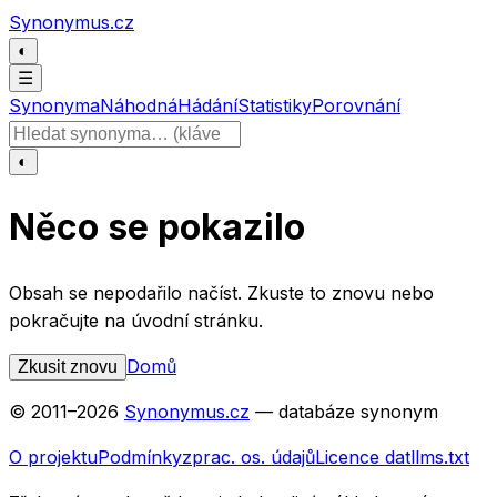
Přeskočit na obsah
Synonymus.cz
◐
☰
Synonyma
Náhodná
Hádání
Statistiky
Porovnání
Hledat slovo
◐
Něco se pokazilo
Obsah se nepodařilo načíst. Zkuste to znovu nebo
pokračujte na úvodní stránku.
Domů
Zkusit znovu
© 2011–
2026
Synonymus.cz
— databáze synonym
O projektu
Podmínky
zprac. os. údajů
Licence dat
llms.txt