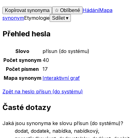
Hádání
Mapa
Kopírovat synonyma
☆ Oblíbené
synonym
Etymologie
Sdílet
▾
Přehled hesla
Základní údaje o slově
přísun (do systému)
Slovo
přísun (do systému)
Počet synonym
40
Počet písmen
17
Mapa synonym
Interaktivní graf
Zpět na heslo
přísun (do systému)
Časté dotazy
Jaká jsou synonyma ke slovu přísun (do systému)?
dodat, dodatek, nabídka, nabídkový,