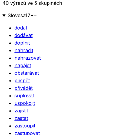
40 výrazů ve 5 skupinách
Slovesa
17
+
−
dodat
dodávat
doplnit
nahradit
nahrazovat
napájet
obstarávat
přispět
přivádět
suplovat
uspokojit
zajistit
zastat
zastoupit
zastupovat