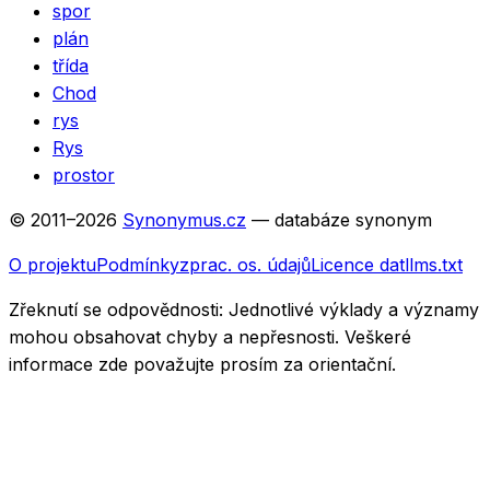
spor
plán
třída
Chod
rys
Rys
prostor
© 2011–
2026
Synonymus.cz
— databáze synonym
O projektu
Podmínky
zprac. os. údajů
Licence dat
llms.txt
Zřeknutí se odpovědnosti:
Jednotlivé výklady a významy
mohou obsahovat chyby a nepřesnosti. Veškeré
informace zde považujte prosím za orientační.