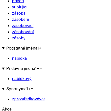
přívod
suplující
zásoba
zásobení
zásobovací
zásobování
zásoby
Podstatná jména
1
+
−
nabídka
Přídavná jména
1
+
−
nabídkový
Synonyma
1
+
−
zprostředkovávat
Akce