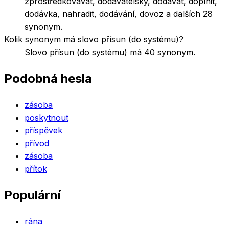
zprostředkovávat, dodavatelsky, dodávat, doplnit,
dodávka, nahradit, dodávání, dovoz a dalších 28
synonym.
Kolik synonym má slovo přísun (do systému)?
Slovo přísun (do systému) má 40 synonym.
Podobná hesla
zásoba
poskytnout
příspěvek
přívod
zásoba
přítok
Populární
rána