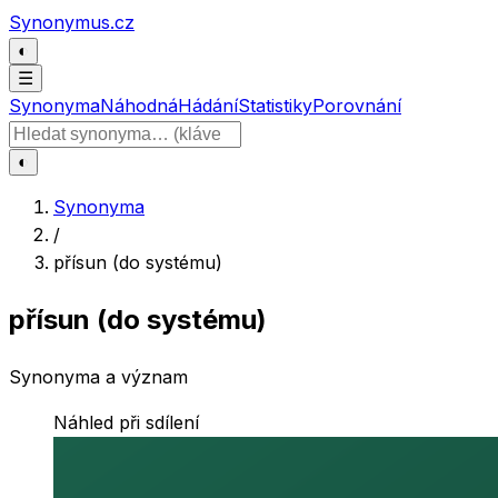
Přeskočit na obsah
Synonymus.cz
◐
☰
Synonyma
Náhodná
Hádání
Statistiky
Porovnání
Hledat slovo
◐
Synonyma
/
přísun (do systému)
přísun (do systému)
Synonyma a význam
Náhled při sdílení