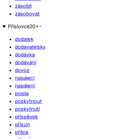
zásobit
zásobovat
Příslovce
20
+
−
dodatek
dodavatelsky
dodávka
dodávání
dovoz
napájecí
napájení
posila
poskytnout
poskytnutí
příspěvek
přísun
přítok