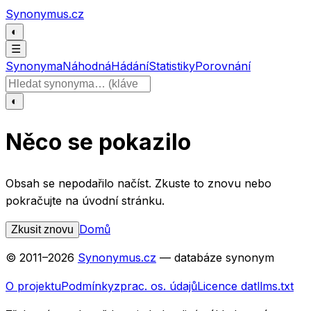
Přeskočit na obsah
Synonymus.cz
◐
☰
Synonyma
Náhodná
Hádání
Statistiky
Porovnání
Hledat slovo
◐
Něco se pokazilo
Obsah se nepodařilo načíst. Zkuste to znovu nebo
pokračujte na úvodní stránku.
Domů
Zkusit znovu
© 2011–
2026
Synonymus.cz
— databáze synonym
O projektu
Podmínky
zprac. os. údajů
Licence dat
llms.txt