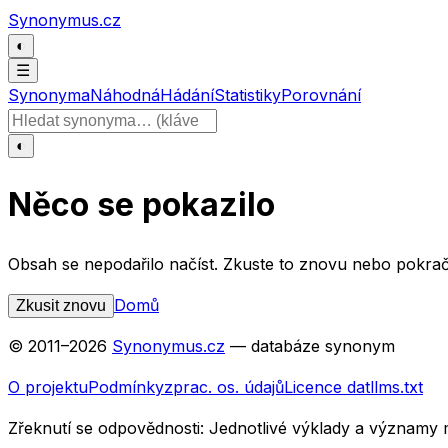
Přeskočit na obsah
Synonymus.cz
◐
☰
Synonyma
Náhodná
Hádání
Statistiky
Porovnání
Hledat slovo
◐
Něco se pokazilo
Obsah se nepodařilo načíst. Zkuste to znovu nebo pokrač
Domů
Zkusit znovu
© 2011–
2026
Synonymus.cz
— databáze synonym
O projektu
Podmínky
zprac. os. údajů
Licence dat
llms.txt
Zřeknutí se odpovědnosti:
Jednotlivé výklady a významy 