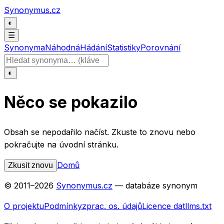
Přeskočit na obsah
Synonymus.cz
◐
☰
Synonyma
Náhodná
Hádání
Statistiky
Porovnání
Hledat slovo
◐
Něco se pokazilo
Obsah se nepodařilo načíst. Zkuste to znovu nebo
pokračujte na úvodní stránku.
Domů
Zkusit znovu
© 2011–
2026
Synonymus.cz
— databáze synonym
O projektu
Podmínky
zprac. os. údajů
Licence dat
llms.txt