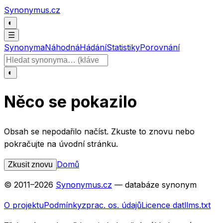
Přeskočit na obsah
Synonymus.cz
◐
☰
Synonyma
Náhodná
Hádání
Statistiky
Porovnání
Hledat slovo
◐
Něco se pokazilo
Obsah se nepodařilo načíst. Zkuste to znovu nebo
pokračujte na úvodní stránku.
Domů
Zkusit znovu
© 2011–
2026
Synonymus.cz
— databáze synonym
O projektu
Podmínky
zprac. os. údajů
Licence dat
llms.txt