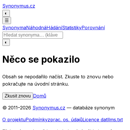
Přeskočit na obsah
Synonymus.cz
◐
☰
Synonyma
Náhodná
Hádání
Statistiky
Porovnání
Hledat slovo
◐
Něco se pokazilo
Obsah se nepodařilo načíst. Zkuste to znovu nebo
pokračujte na úvodní stránku.
Domů
Zkusit znovu
© 2011–
2026
Synonymus.cz
— databáze synonym
O projektu
Podmínky
zprac. os. údajů
Licence dat
llms.txt